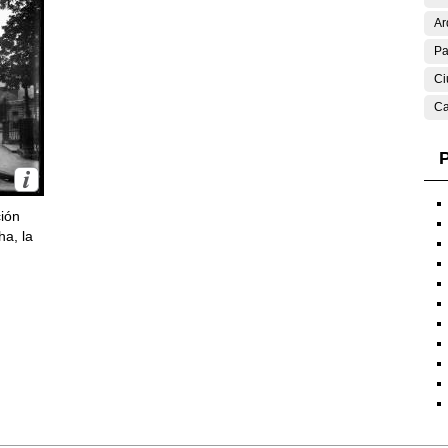
Ar
Pa
Ci
Ca
P
ción
ha, la