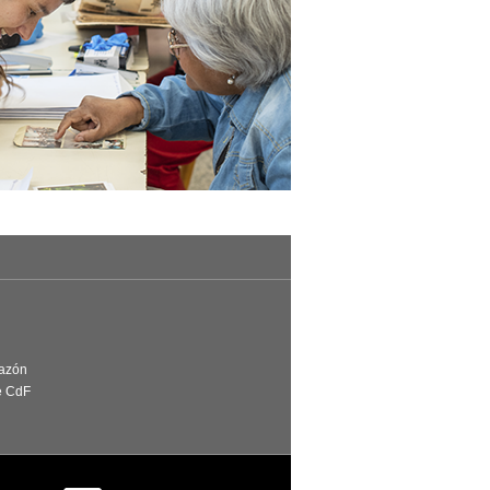
Razón
e CdF