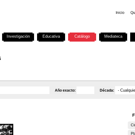
Inicio
Qu
Investigación
Educativa
Catálogo
Mediateca
s
Año exacto:
Década:
F
Ci
Pl