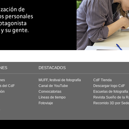
NES
DESTACADOS
nes
MUFF, festival de fotografía
CdF Tienda
as del CdF
Canal de YouTube
Descargar logo CdF
ión
Convocatorias
Escuelas de fotografía
Líneas de tiempo
Revista Sueño de la 
Fotoviaje
Recorrido 3D por Sed
a