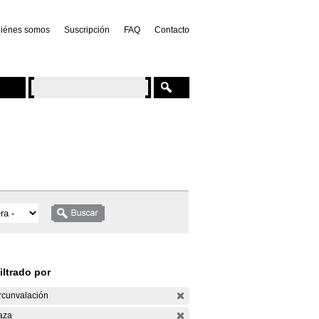
iénes somos
Suscripción
FAQ
Contacto
iltrado por
rcunvalación
aza