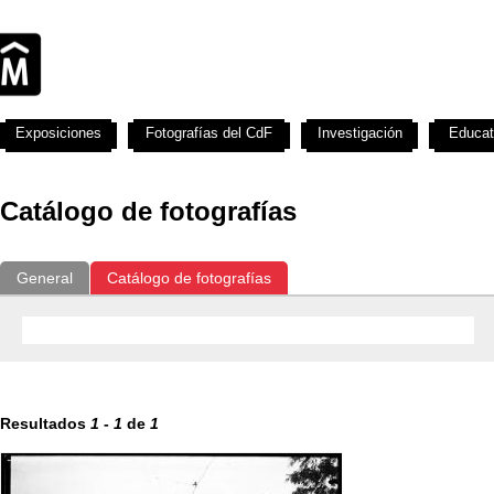
Exposiciones
Fotografías del CdF
Investigación
Educat
Catálogo de fotografías
General
Catálogo de fotografías
Resultados
1
-
1
de
1