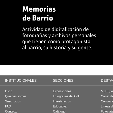
INSTITUCIONALES
SECCIONES
DESTA
Inicio
Exposiciones
MUFF, fes
Quiénes somos
Fotografías del CdF
Canal d
Suscripción
Investigación
Convoca
FAQ
Educativa
Líneas d
Contacto
Catálogo
Fotoviaj