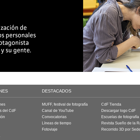
NES
DESTACADOS
nes
MUFF, festival de fotografía
CdF Tienda
as del CdF
Canal de YouTube
Descargar logo CdF
ión
Convocatorias
Escuelas de fotografía
Líneas de tiempo
Revista Sueño de la 
Fotoviaje
Recorrido 3D por Sed
a