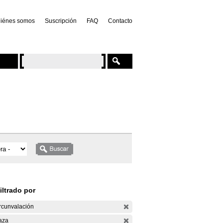
iénes somos
Suscripción
FAQ
Contacto
iltrado por
rcunvalación
aza