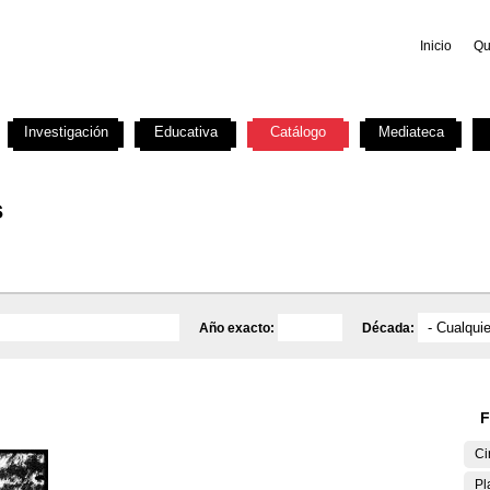
Inicio
Qu
Investigación
Educativa
Catálogo
Mediateca
s
Año exacto:
Década:
F
Ci
Pl