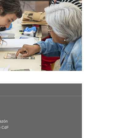
Razón
e CdF