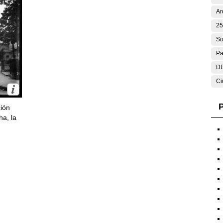
Ar
25
So
Pa
DE
Ci
P
ción
ha, la