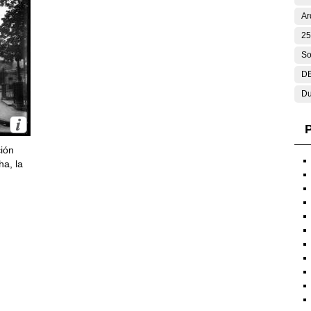
Ar
25
So
DE
Du
P
ción
ha, la