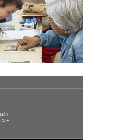
Razón
e CdF