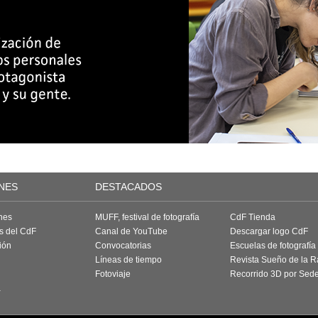
NES
DESTACADOS
nes
MUFF, festival de fotografía
CdF Tienda
as del CdF
Canal de YouTube
Descargar logo CdF
ión
Convocatorias
Escuelas de fotografía
Líneas de tiempo
Revista Sueño de la 
Fotoviaje
Recorrido 3D por Sed
a