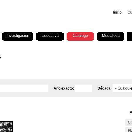
Inicio
Qu
Investigación
Educativa
Catálogo
Mediateca
s
Año exacto:
Década:
F
Ci
Pl