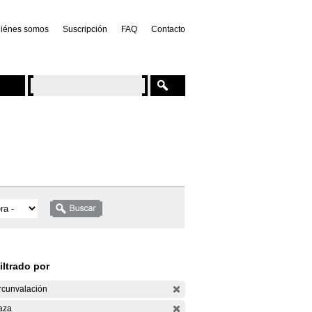
iénes somos
Suscripción
FAQ
Contacto
iltrado por
rcunvalación
aza