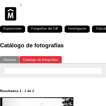
Exposiciones
Fotografías del CdF
Investigación
Educat
Catálogo de fotografías
General
Catálogo de fotografías
Resultados
1
-
1
de
1