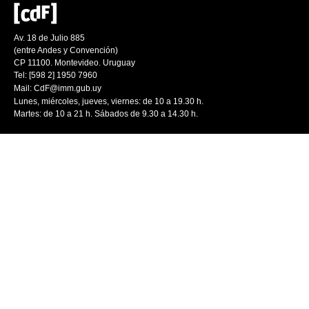
Av. 18 de Julio 885
(entre Andes y Convención)
CP 11100. Montevideo. Uruguay
Tel: [598 2] 1950 7960
Mail:
CdF@imm.gub.uy
Lunes, miércoles, jueves, viernes: de 10 a 19.30 h.
Martes: de 10 a 21 h. Sábados de 9.30 a 14.30 h.