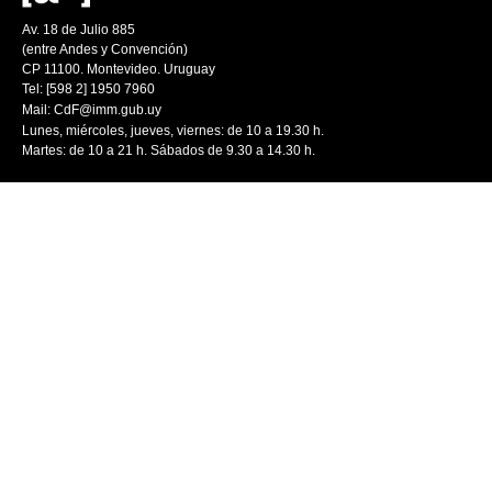
Av. 18 de Julio 885
(entre Andes y Convención)
CP 11100. Montevideo. Uruguay
Tel: [598 2] 1950 7960
Mail:
CdF@imm.gub.uy
Lunes, miércoles, jueves, viernes: de 10 a 19.30 h.
Martes: de 10 a 21 h. Sábados de 9.30 a 14.30 h.