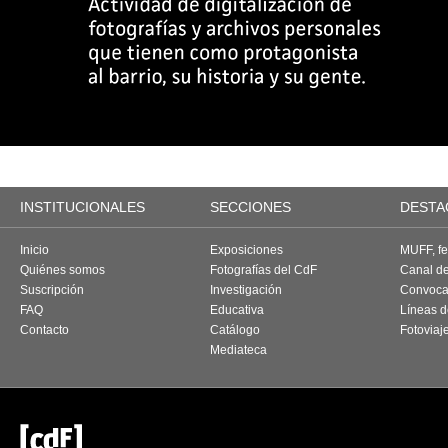
INSTITUCIONALES
SECCIONES
DESTA
Inicio
Exposiciones
MUFF, fes
Quiénes somos
Fotografías del CdF
Canal d
Suscripción
Investigación
Convoca
FAQ
Educativa
Líneas d
Contacto
Catálogo
Fotoviaj
Mediateca