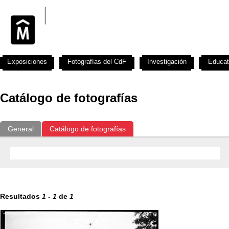
Exposiciones
Fotografías del CdF
Investigación
Educat
Catálogo de fotografías
General
Catálogo de fotografías
Resultados
1
-
1
de
1