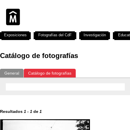
Exposiciones
Fotografías del CdF
Investigación
Educat
Catálogo de fotografías
General
Catálogo de fotografías
Resultados
1
-
1
de
1