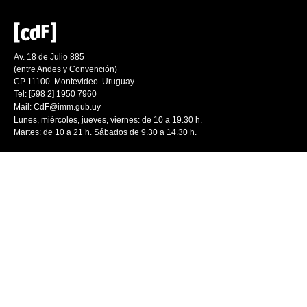
Av. 18 de Julio 885
(entre Andes y Convención)
CP 11100. Montevideo. Uruguay
Tel: [598 2] 1950 7960
Mail:
CdF@imm.gub.uy
Lunes, miércoles, jueves, viernes: de 10 a 19.30 h.
Martes: de 10 a 21 h. Sábados de 9.30 a 14.30 h.