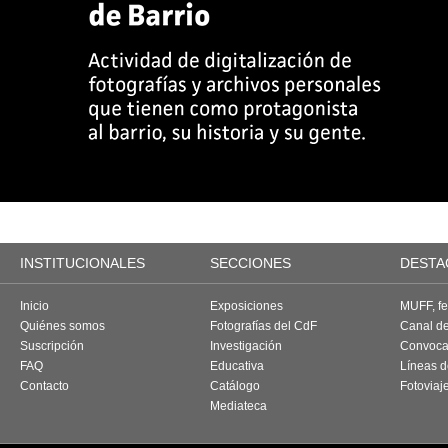
INSTITUCIONALES
SECCIONES
DESTA
Inicio
Exposiciones
MUFF, fes
Quiénes somos
Fotografías del CdF
Canal d
Suscripción
Investigación
Convoca
FAQ
Educativa
Líneas d
Contacto
Catálogo
Fotoviaj
Mediateca