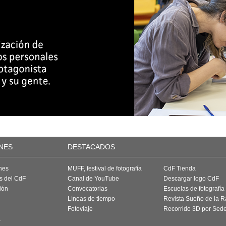
NES
DESTACADOS
nes
MUFF, festival de fotografía
CdF Tienda
as del CdF
Canal de YouTube
Descargar logo CdF
ión
Convocatorias
Escuelas de fotografía
Líneas de tiempo
Revista Sueño de la 
Fotoviaje
Recorrido 3D por Sed
a