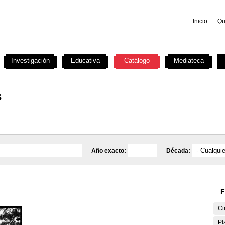
Inicio
Qu
Investigación
Educativa
Catálogo
Mediateca
s
Año exacto:
Década:
F
Ci
Pl