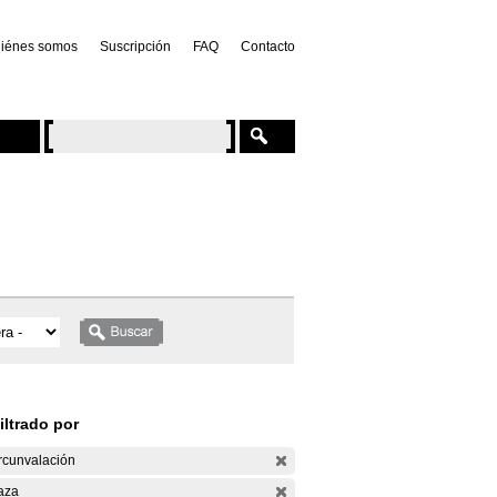
iénes somos
Suscripción
FAQ
Contacto
iltrado por
rcunvalación
aza