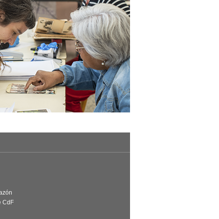
Razón
e CdF