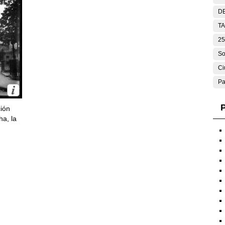
DE
T
25
So
Ci
Pa
P
ción
ha, la