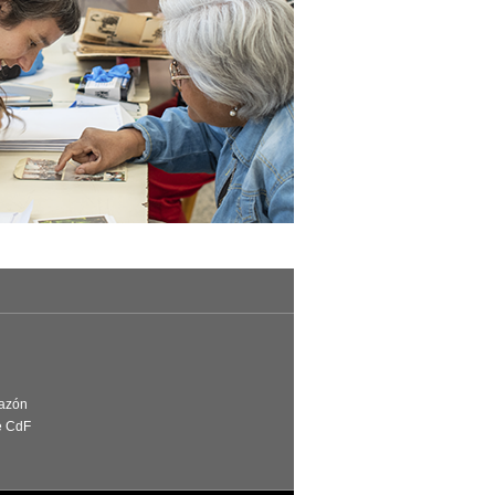
Razón
e CdF