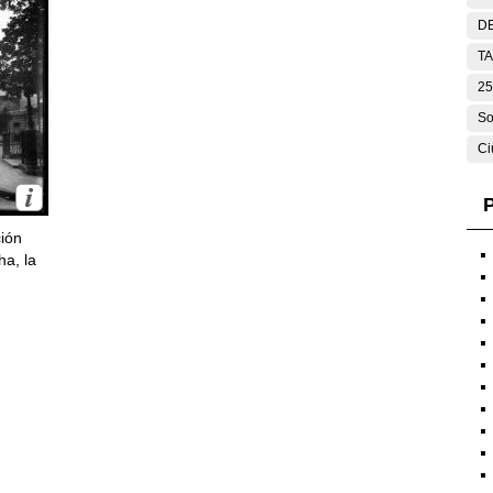
DE
T
25
So
Ci
P
ción
ha, la