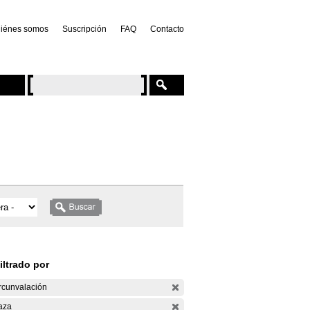
iénes somos
Suscripción
FAQ
Contacto
iltrado por
rcunvalación
aza