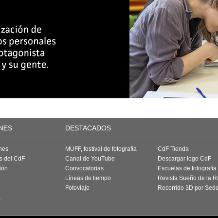
NES
DESTACADOS
nes
MUFF, festival de fotografía
CdF Tienda
as del CdF
Canal de YouTube
Descargar logo CdF
ión
Convocatorias
Escuelas de fotografía
Líneas de tiempo
Revista Sueño de la 
Fotoviaje
Recorrido 3D por Sed
a