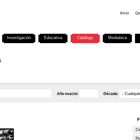
Inicio
Qu
Investigación
Educativa
Catálogo
Mediateca
s
Año exacto:
Década:
F
Ci
Pl