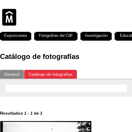
Exposiciones
Fotografías del CdF
Investigación
Educat
Catálogo de fotografías
General
Catálogo de fotografías
Resultados
1
-
1
de
1