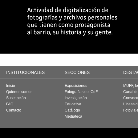
INSTITUCIONALES
SECCIONES
DESTA
Inicio
Exposiciones
MUFF, fes
Quiénes somos
Fotografías del CdF
Canal d
Suscripción
Investigación
Convoca
FAQ
Educativa
Líneas d
Contacto
Catálogo
Fotoviaj
Mediateca