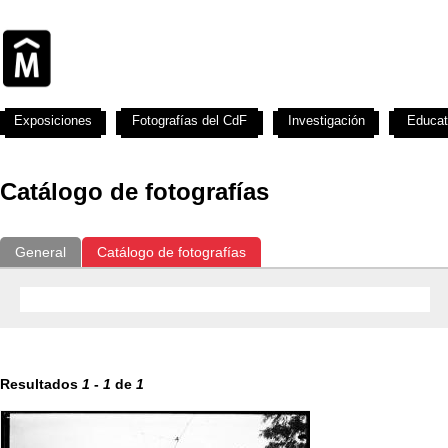
Exposiciones
Fotografías del CdF
Investigación
Educat
Catálogo de fotografías
General
Catálogo de fotografías
Resultados
1
-
1
de
1