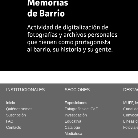
INSTITUCIONALES
SECCIONES
DESTA
Inicio
Exposiciones
MUFF, fes
Quiénes somos
Fotografías del CdF
Canal d
Suscripción
Investigación
Convoca
FAQ
Educativa
Líneas d
Contacto
Catálogo
Fotoviaj
Mediateca