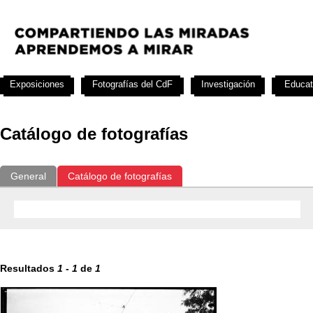
Exposiciones
Fotografías del CdF
Investigación
Educat
Catálogo de fotografías
General
Catálogo de fotografías
Resultados
1
-
1
de
1