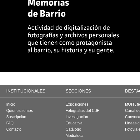
INSTITUCIONALES
SECCIONES
DESTA
Inicio
Exposiciones
MUFF, fes
Quiénes somos
Fotografías del CdF
Canal d
Suscripción
Investigación
Convoca
FAQ
Educativa
Líneas d
Contacto
Catálogo
Fotoviaj
Mediateca