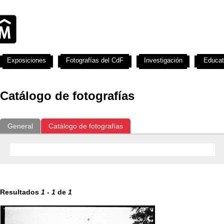
Exposiciones
Fotografías del CdF
Investigación
Educat
Catálogo de fotografías
General
Catálogo de fotografías
Resultados
1
-
1
de
1