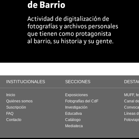
INSTITUCIONALES
SECCIONES
DESTA
Inicio
Exposiciones
MUFF, fes
Quiénes somos
Fotografías del CdF
Canal d
Suscripción
Investigación
Convoca
FAQ
Educativa
Líneas d
Contacto
Catálogo
Fotoviaj
Mediateca