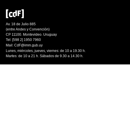
Av. 18 de Julio 885
(entre Andes y Convención)
CP 11100. Montevideo. Uruguay
Tel: [598 2] 1950 7960
Mail:
CdF@imm.gub.uy
Lunes, miércoles, jueves, viernes: de 10 a 19.30 h.
Martes: de 10 a 21 h. Sábados de 9.30 a 14.30 h.