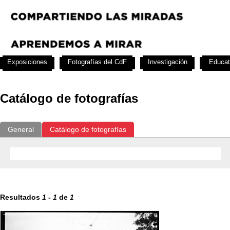
Exposiciones
Fotografías del CdF
Investigación
Educat
Catálogo de fotografías
General
Catálogo de fotografías
Resultados
1
-
1
de
1