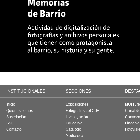
INSTITUCIONALES
SECCIONES
DESTA
Inicio
Exposiciones
MUFF, fes
Quiénes somos
Fotografías del CdF
Canal d
Suscripción
Investigación
Convoca
FAQ
Educativa
Líneas d
Contacto
Catálogo
Fotoviaj
Mediateca