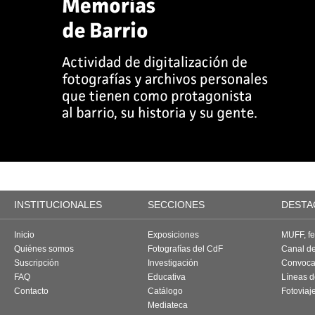
INSTITUCIONALES
SECCIONES
DESTA
Inicio
Exposiciones
MUFF, fes
Quiénes somos
Fotografías del CdF
Canal d
Suscripción
Investigación
Convoca
FAQ
Educativa
Líneas d
Contacto
Catálogo
Fotoviaj
Mediateca