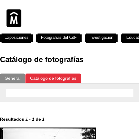
Exposiciones
Fotografías del CdF
Investigación
Educat
Catálogo de fotografías
General
Catálogo de fotografías
Resultados
1
-
1
de
1