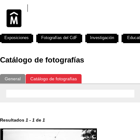
Exposiciones
Fotografías del CdF
Investigación
Educat
Catálogo de fotografías
General
Catálogo de fotografías
Resultados
1
-
1
de
1