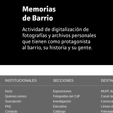
INSTITUCIONALES
SECCIONES
DESTA
Inicio
Exposiciones
MUFF, fes
Quiénes somos
Fotografías del CdF
Canal d
Suscripción
Investigación
Convoca
FAQ
Educativa
Líneas d
Contacto
Catálogo
Fotoviaj