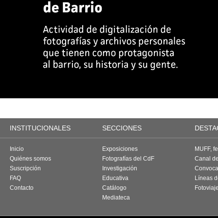
INSTITUCIONALES
SECCIONES
DESTA
Inicio
Exposiciones
MUFF, fes
Quiénes somos
Fotografías del CdF
Canal d
Suscripción
Investigación
Convoca
FAQ
Educativa
Líneas d
Contacto
Catálogo
Fotoviaj
Mediateca