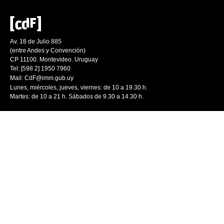
Av. 18 de Julio 885
(entre Andes y Convención)
CP 11100. Montevideo. Uruguay
Tel: [598 2] 1950 7960
Mail:
CdF@imm.gub.uy
Lunes, miércoles, jueves, viernes: de 10 a 19.30 h.
Martes: de 10 a 21 h. Sábados de 9.30 a 14.30 h.