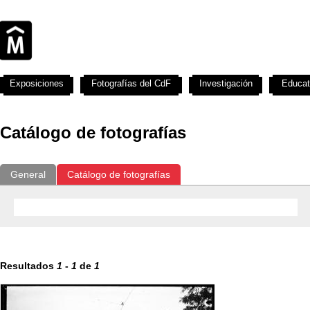
Exposiciones
Fotografías del CdF
Investigación
Educat
Catálogo de fotografías
General
Catálogo de fotografías
Resultados
1
-
1
de
1