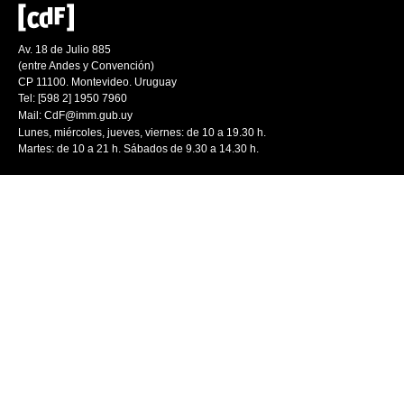
Av. 18 de Julio 885
(entre Andes y Convención)
CP 11100. Montevideo. Uruguay
Tel: [598 2] 1950 7960
Mail:
CdF@imm.gub.uy
Lunes, miércoles, jueves, viernes: de 10 a 19.30 h.
Martes: de 10 a 21 h. Sábados de 9.30 a 14.30 h.