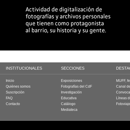
INSTITUCIONALES
SECCIONES
DESTA
Inicio
Exposiciones
MUFF, fes
Quiénes somos
Fotografías del CdF
Canal d
Suscripción
Investigación
Convoca
FAQ
Educativa
Líneas d
Contacto
Catálogo
Fotoviaj
Mediateca