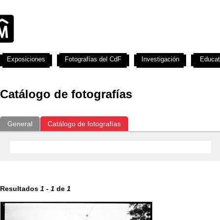
Exposiciones
Fotografías del CdF
Investigación
Educat
Catálogo de fotografías
General
Catálogo de fotografías
Resultados
1
-
1
de
1