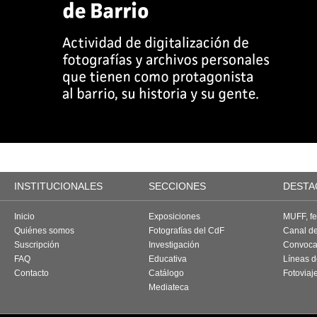
INSTITUCIONALES
SECCIONES
DESTA
Inicio
Exposiciones
MUFF, fes
Quiénes somos
Fotografías del CdF
Canal d
Suscripción
Investigación
Convoca
FAQ
Educativa
Líneas d
Contacto
Catálogo
Fotoviaj
Mediateca