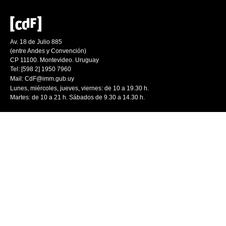
Av. 18 de Julio 885
(entre Andes y Convención)
CP 11100. Montevideo. Uruguay
Tel: [598 2] 1950 7960
Mail:
CdF@imm.gub.uy
Lunes, miércoles, jueves, viernes: de 10 a 19.30 h.
Martes: de 10 a 21 h. Sábados de 9.30 a 14.30 h.