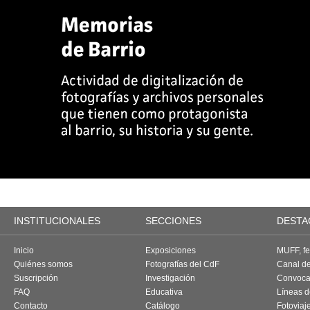
INSTITUCIONALES
SECCIONES
DESTA
Inicio
Exposiciones
MUFF, fes
Quiénes somos
Fotografías del CdF
Canal d
Suscripción
Investigación
Convoca
FAQ
Educativa
Líneas d
Contacto
Catálogo
Fotoviaj