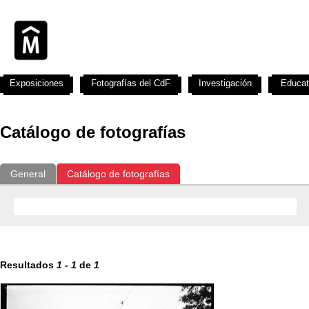
Exposiciones
Fotografías del CdF
Investigación
Educat
Catálogo de fotografías
General
Catálogo de fotografías
Resultados
1
-
1
de
1