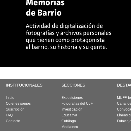
INSTITUCIONALES
SECCIONES
DESTA
Inicio
Exposiciones
MUFF, fes
Quiénes somos
Fotografías del CdF
Canal d
Suscripción
Investigación
Convoca
FAQ
Educativa
Líneas d
Contacto
Catálogo
Fotoviaj
Mediateca