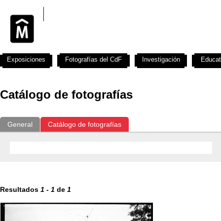
Exposiciones
Fotografías del CdF
Investigación
Educat
Catálogo de fotografías
General
Catálogo de fotografías
Resultados
1
-
1
de
1