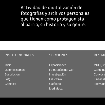
INSTITUCIONALES
SECCIONES
DESTA
Inicio
Exposiciones
MUFF, fes
Quiénes somos
Fotografías del CdF
Canal d
Suscripción
Investigación
Convoca
FAQ
Educativa
Líneas d
Contacto
Catálogo
Fotoviaj
Mediateca