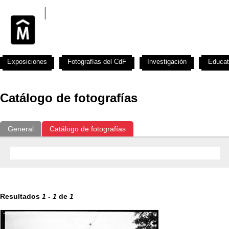
Exposiciones
Fotografías del CdF
Investigación
Educat
Catálogo de fotografías
General
Catálogo de fotografías
Resultados
1
-
1
de
1