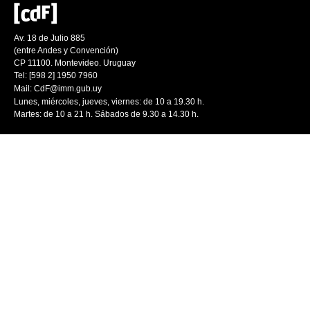
Av. 18 de Julio 885
(entre Andes y Convención)
CP 11100. Montevideo. Uruguay
Tel: [598 2] 1950 7960
Mail:
CdF@imm.gub.uy
Lunes, miércoles, jueves, viernes: de 10 a 19.30 h.
Martes: de 10 a 21 h. Sábados de 9.30 a 14.30 h.