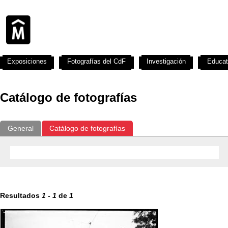
Exposiciones
Fotografías del CdF
Investigación
Educat
Catálogo de fotografías
General
Catálogo de fotografías
Resultados
1
-
1
de
1