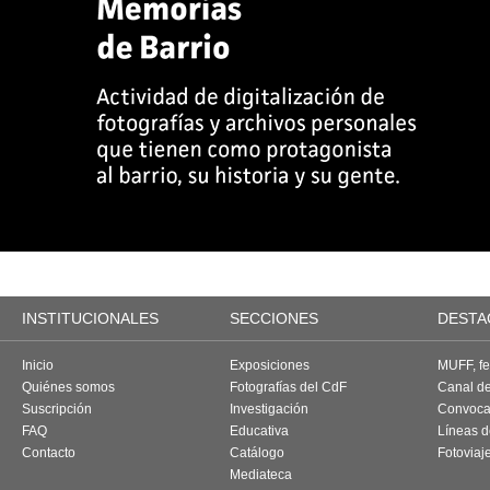
INSTITUCIONALES
SECCIONES
DESTA
Inicio
Exposiciones
MUFF, fes
Quiénes somos
Fotografías del CdF
Canal d
Suscripción
Investigación
Convoca
FAQ
Educativa
Líneas d
Contacto
Catálogo
Fotoviaj
Mediateca