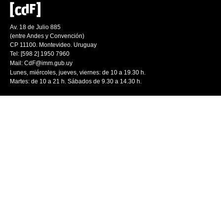
Av. 18 de Julio 885
(entre Andes y Convención)
CP 11100. Montevideo. Uruguay
Tel: [598 2] 1950 7960
Mail:
CdF@imm.gub.uy
Lunes, miércoles, jueves, viernes: de 10 a 19.30 h.
Martes: de 10 a 21 h. Sábados de 9.30 a 14.30 h.