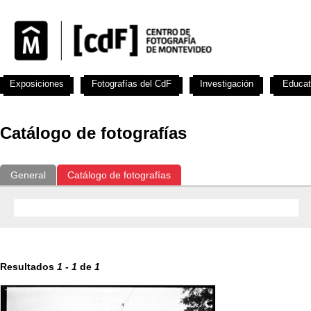
Exposiciones
Fotografías del CdF
Investigación
Educat
Catálogo de fotografías
General
Catálogo de fotografías
Resultados
1
-
1
de
1