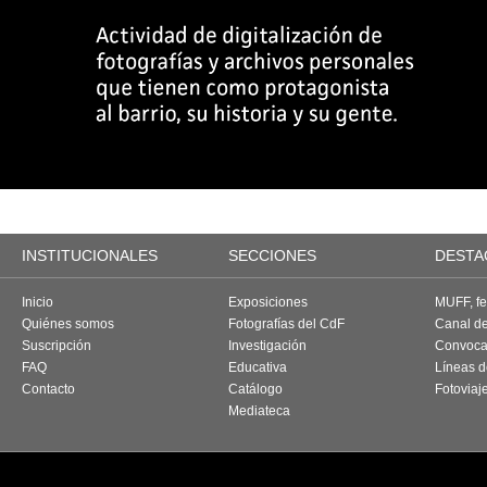
INSTITUCIONALES
SECCIONES
DESTA
Inicio
Exposiciones
MUFF, fes
Quiénes somos
Fotografías del CdF
Canal d
Suscripción
Investigación
Convoca
FAQ
Educativa
Líneas d
Contacto
Catálogo
Fotoviaj
Mediateca