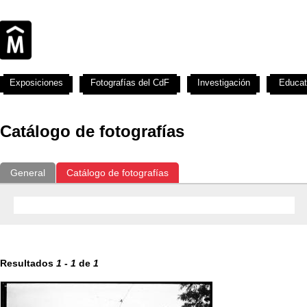
Exposiciones
Fotografías del CdF
Investigación
Educat
Catálogo de fotografías
General
Catálogo de fotografías
Resultados
1
-
1
de
1