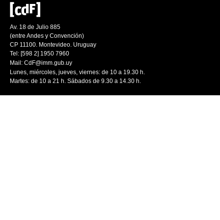
Av. 18 de Julio 885
(entre Andes y Convención)
CP 11100. Montevideo. Uruguay
Tel: [598 2] 1950 7960
Mail:
CdF@imm.gub.uy
Lunes, miércoles, jueves, viernes: de 10 a 19.30 h.
Martes: de 10 a 21 h. Sábados de 9.30 a 14.30 h.