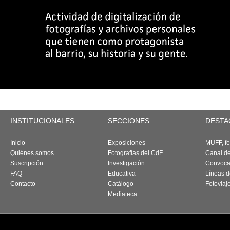
INSTITUCIONALES
SECCIONES
DESTA
Inicio
Exposiciones
MUFF, fes
Quiénes somos
Fotografías del CdF
Canal d
Suscripción
Investigación
Convoca
FAQ
Educativa
Líneas d
Contacto
Catálogo
Fotoviaj
Mediateca