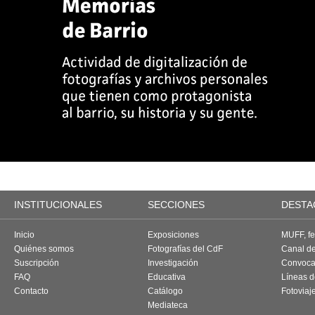
INSTITUCIONALES
SECCIONES
DESTA
Inicio
Exposiciones
MUFF, fes
Quiénes somos
Fotografías del CdF
Canal d
Suscripción
Investigación
Convoca
FAQ
Educativa
Líneas d
Contacto
Catálogo
Fotoviaj
Mediateca