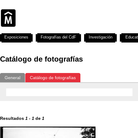
Exposiciones
Fotografías del CdF
Investigación
Educat
Catálogo de fotografías
General
Catálogo de fotografías
Resultados
1
-
1
de
1