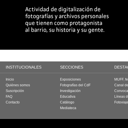
INSTITUCIONALES
SECCIONES
DESTA
Inicio
Exposiciones
MUFF, fes
Quiénes somos
Fotografías del CdF
Canal d
Suscripción
Investigación
Convoca
FAQ
Educativa
Líneas d
Contacto
Catálogo
Fotoviaj
Mediateca