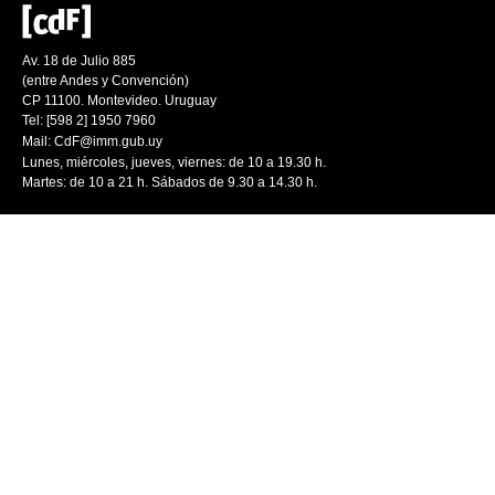
Av. 18 de Julio 885
(entre Andes y Convención)
CP 11100. Montevideo. Uruguay
Tel: [598 2] 1950 7960
Mail:
CdF@imm.gub.uy
Lunes, miércoles, jueves, viernes: de 10 a 19.30 h.
Martes: de 10 a 21 h. Sábados de 9.30 a 14.30 h.