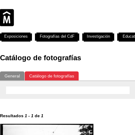
Exposiciones
Fotografías del CdF
Investigación
Educat
Catálogo de fotografías
General
Catálogo de fotografías
Resultados
1
-
1
de
1