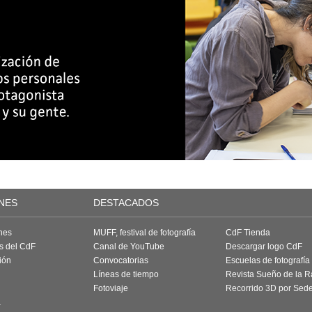
NES
DESTACADOS
nes
MUFF, festival de fotografía
CdF Tienda
as del CdF
Canal de YouTube
Descargar logo CdF
ión
Convocatorias
Escuelas de fotografía
Líneas de tiempo
Revista Sueño de la 
Fotoviaje
Recorrido 3D por Sed
a