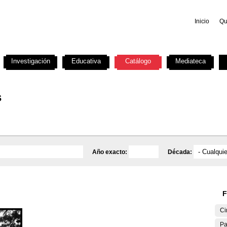
Inicio
Qu
Investigación
Educativa
Catálogo
Mediateca
s
Año exacto:
Década:
F
Ci
Pa