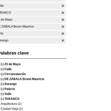
lle
ARANCO
 de Mayo
 ZABALA Bruno Mauricio
lís
rango
alabras clave
(-)
25 de Mayo
(-)
Calle
(-)
Circunvalación
(-)
DE ZABALA Bruno Mauricio
(-)
Durango
(-)
Palacio
(-)
Solís
(-)
TARANCO
Arquitectura (1)
Ciudad Vieja (1)