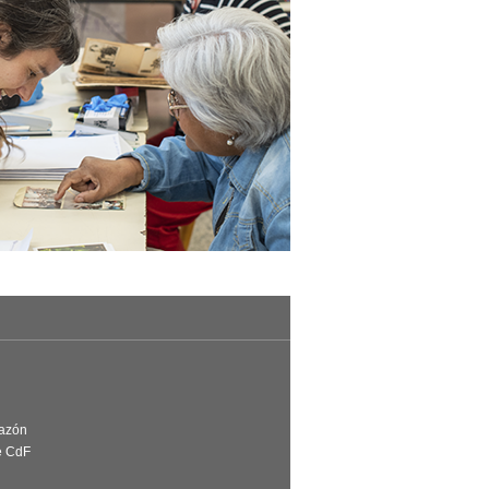
Razón
e CdF