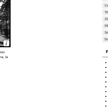
Ca
T
25
DE
So
Du
P
ción
ha, la