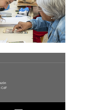
Razón
e CdF