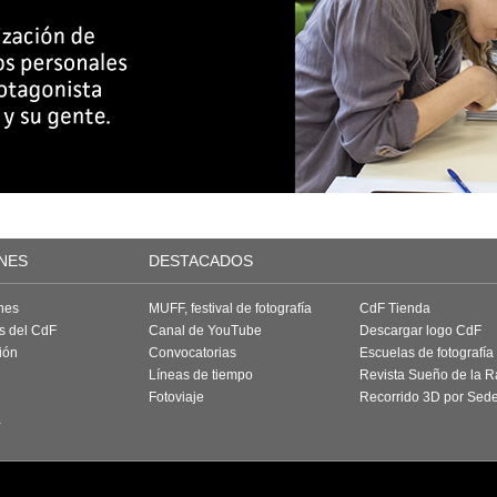
NES
DESTACADOS
nes
MUFF, festival de fotografía
CdF Tienda
as del CdF
Canal de YouTube
Descargar logo CdF
ión
Convocatorias
Escuelas de fotografía
Líneas de tiempo
Revista Sueño de la 
Fotoviaje
Recorrido 3D por Sed
a