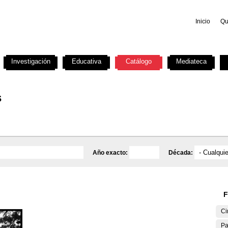
Inicio
Qu
Investigación
Educativa
Catálogo
Mediateca
s
Año exacto:
Década:
F
Ci
Pa