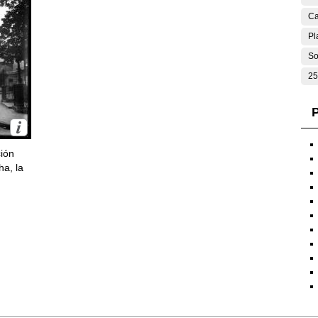
Ca
Pl
So
25
P
ción
ha, la