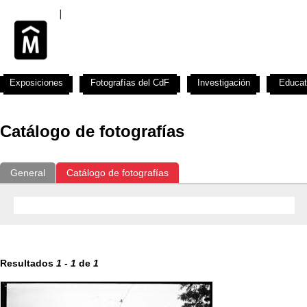
Exposiciones
Fotografías del CdF
Investigación
Educat
Catálogo de fotografías
General
Catálogo de fotografías
Resultados
1
-
1
de
1