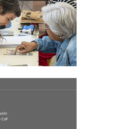
Razón
e CdF