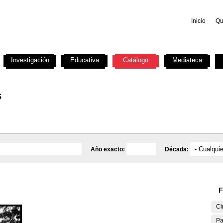
Inicio
Qu
Investigación
Educativa
Catálogo
Mediateca
s
Año exacto:
Década:
F
Ci
Pa