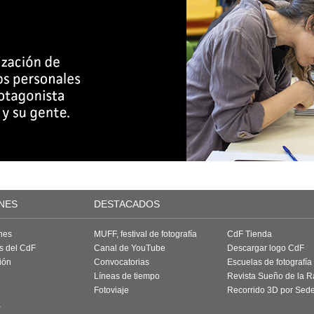
NES
DESTACADOS
nes
MUFF, festival de fotografía
CdF Tienda
as del CdF
Canal de YouTube
Descargar logo CdF
ión
Convocatorias
Escuelas de fotografía
Líneas de tiempo
Revista Sueño de la 
Fotoviaje
Recorrido 3D por Sed
a