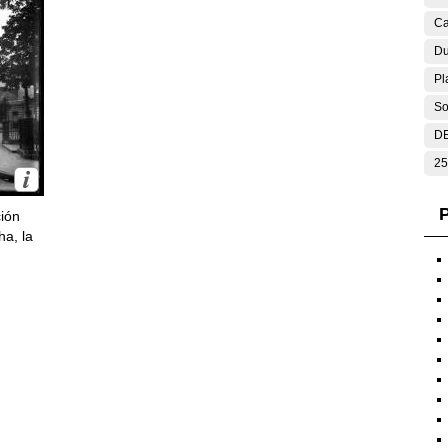
Ca
Du
Pl
So
DE
25
P
ción
ha, la