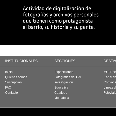
INSTITUCIONALES
SECCIONES
DESTA
Inicio
Exposiciones
MUFF, fes
Quiénes somos
Fotografías del CdF
Canal d
Suscripción
Investigación
Convoca
FAQ
Educativa
Líneas d
Contacto
Catálogo
Fotoviaj
Mediateca