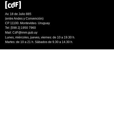
Av. 18 de Julio 885
(entre Andes y Convención)
CP 11100. Montevideo. Uruguay
Tel: [598 2] 1950 7960
Mail:
CdF@imm.gub.uy
Lunes, miércoles, jueves, viernes: de 10 a 19.30 h.
Martes: de 10 a 21 h. Sábados de 9.30 a 14.30 h.