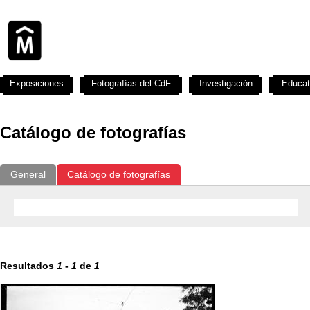
Exposiciones
Fotografías del CdF
Investigación
Educat
Catálogo de fotografías
General
Catálogo de fotografías
Resultados
1
-
1
de
1