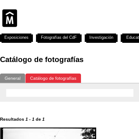
Exposiciones
Fotografías del CdF
Investigación
Educat
Catálogo de fotografías
General
Catálogo de fotografías
Resultados
1
-
1
de
1