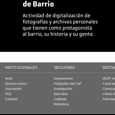
INSTITUCIONALES
SECCIONES
DESTA
Inicio
Exposiciones
MUFF, fes
Quiénes somos
Fotografías del CdF
Canal d
Suscripción
Investigación
Convoca
FAQ
Educativa
Líneas d
Contacto
Catálogo
Fotoviaj
Mediateca