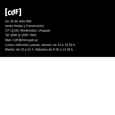
Av. 18 de Julio 885
(entre Andes y Convención)
CP 11100. Montevideo. Uruguay
Tel: [598 2] 1950 7960
Mail:
CdF@imm.gub.uy
Lunes, miércoles, jueves, viernes: de 10 a 19.30 h.
Martes: de 10 a 21 h. Sábados de 9.30 a 14.30 h.