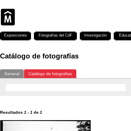
Exposiciones
Fotografías del CdF
Investigación
Educat
Catálogo de fotografías
General
Catálogo de fotografías
Resultados
1
-
1
de
1