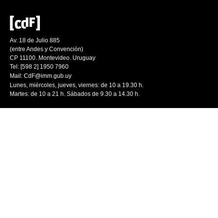
Av. 18 de Julio 885
(entre Andes y Convención)
CP 11100. Montevideo. Uruguay
Tel: [598 2] 1950 7960
Mail:
CdF@imm.gub.uy
Lunes, miércoles, jueves, viernes: de 10 a 19.30 h.
Martes: de 10 a 21 h. Sábados de 9.30 a 14.30 h.