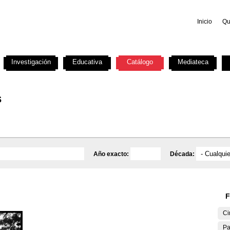
Inicio
Qu
Investigación
Educativa
Catálogo
Mediateca
s
Año exacto:
Década:
F
Ci
Pa