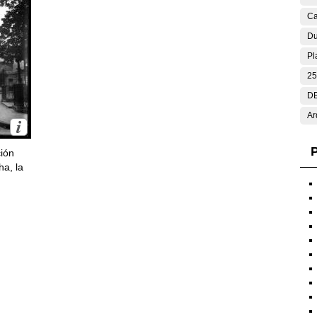
Ca
Du
Pl
25
DE
Ar
P
ción
ha, la