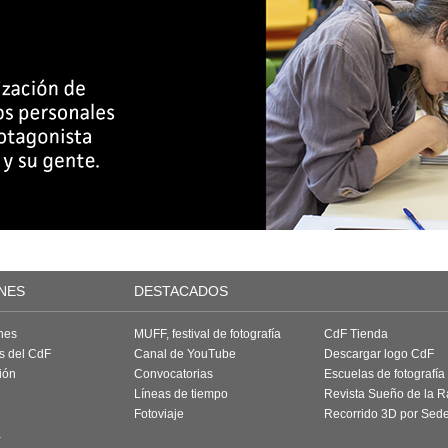
NES
DESTACADOS
nes
MUFF, festival de fotografía
CdF Tienda
as del CdF
Canal de YouTube
Descargar logo CdF
ión
Convocatorias
Escuelas de fotografía
Líneas de tiempo
Revista Sueño de la 
Fotoviaje
Recorrido 3D por Sed
a