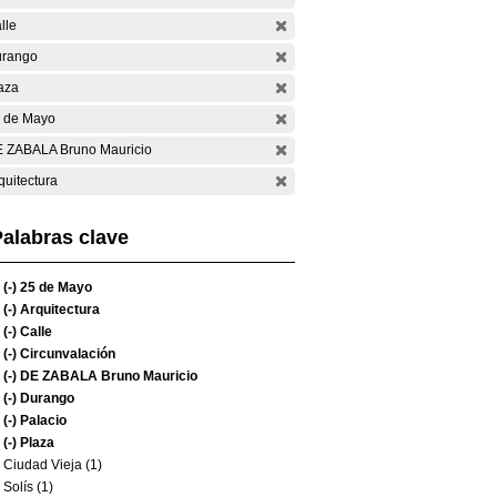
lle
rango
aza
 de Mayo
 ZABALA Bruno Mauricio
quitectura
alabras clave
(-)
25 de Mayo
(-)
Arquitectura
(-)
Calle
(-)
Circunvalación
(-)
DE ZABALA Bruno Mauricio
(-)
Durango
(-)
Palacio
(-)
Plaza
Ciudad Vieja (1)
Solís (1)