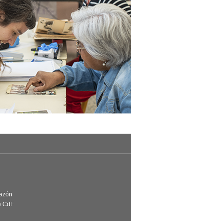
Razón
e CdF