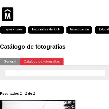
Exposiciones
Fotografías del CdF
Investigación
Educat
Catálogo de fotografías
General
Catálogo de fotografías
Resultados
1
-
1
de
1