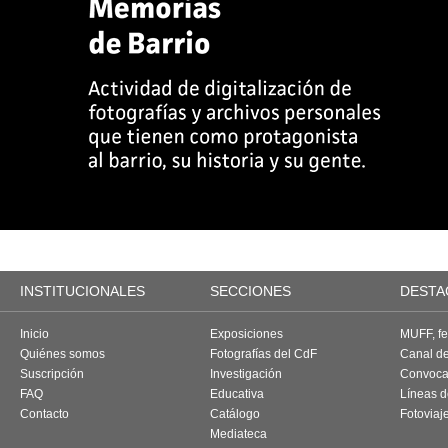
INSTITUCIONALES
SECCIONES
DESTA
Inicio
Exposiciones
MUFF, fes
Quiénes somos
Fotografías del CdF
Canal d
Suscripción
Investigación
Convoca
FAQ
Educativa
Líneas d
Contacto
Catálogo
Fotoviaj
Mediateca