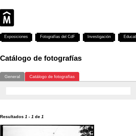
Exposiciones
Fotografías del CdF
Investigación
Educat
Catálogo de fotografías
General
Catálogo de fotografías
Resultados
1
-
1
de
1