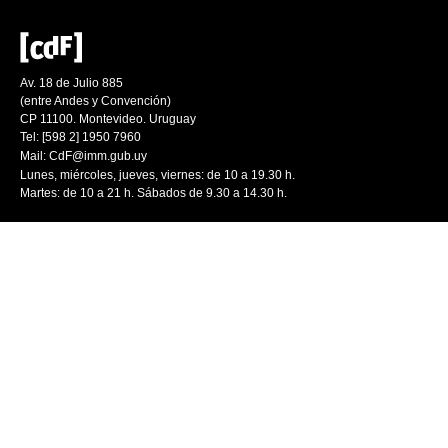
Av. 18 de Julio 885
(entre Andes y Convención)
CP 11100. Montevideo. Uruguay
Tel: [598 2] 1950 7960
Mail:
CdF@imm.gub.uy
Lunes, miércoles, jueves, viernes: de 10 a 19.30 h.
Martes: de 10 a 21 h. Sábados de 9.30 a 14.30 h.