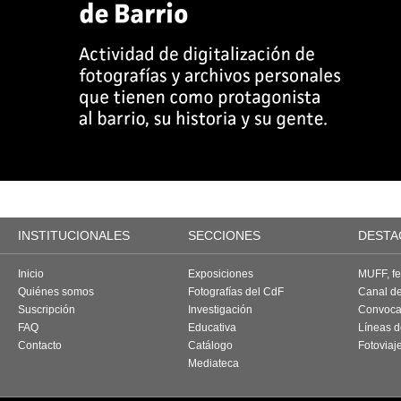
INSTITUCIONALES
SECCIONES
DESTA
Inicio
Exposiciones
MUFF, fes
Quiénes somos
Fotografías del CdF
Canal d
Suscripción
Investigación
Convoca
FAQ
Educativa
Líneas d
Contacto
Catálogo
Fotoviaj
Mediateca