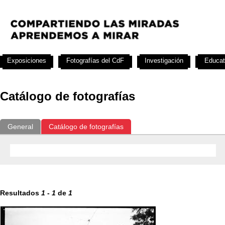
Exposiciones
Fotografías del CdF
Investigación
Educat
Catálogo de fotografías
General
Catálogo de fotografías
Resultados
1
-
1
de
1