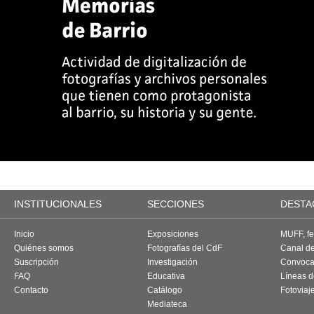
INSTITUCIONALES
SECCIONES
DESTA
Inicio
Exposiciones
MUFF, fes
Quiénes somos
Fotografías del CdF
Canal d
Suscripción
Investigación
Convoca
FAQ
Educativa
Líneas d
Contacto
Catálogo
Fotoviaj
Mediateca