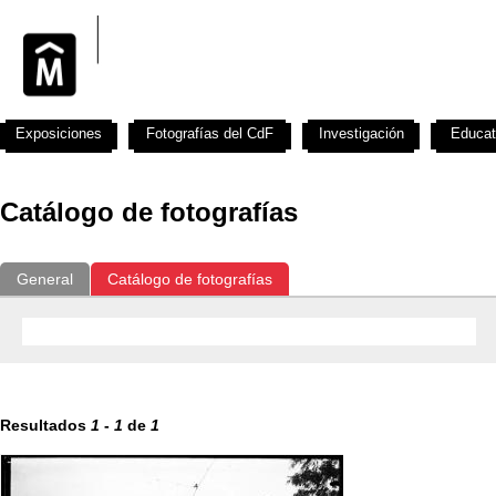
Exposiciones
Fotografías del CdF
Investigación
Educat
Catálogo de fotografías
General
Catálogo de fotografías
Resultados
1
-
1
de
1