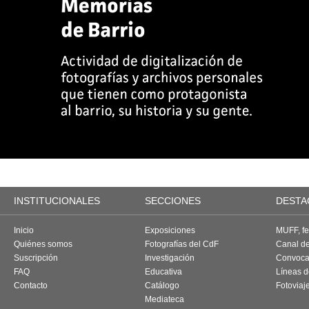
INSTITUCIONALES
SECCIONES
DESTA
Inicio
Exposiciones
MUFF, fes
Quiénes somos
Fotografías del CdF
Canal d
Suscripción
Investigación
Convoca
FAQ
Educativa
Líneas d
Contacto
Catálogo
Fotoviaj
Mediateca