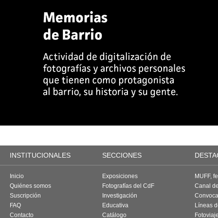
INSTITUCIONALES
SECCIONES
DESTA
Inicio
Exposiciones
MUFF, fes
Quiénes somos
Fotografías del CdF
Canal d
Suscripción
Investigación
Convoca
FAQ
Educativa
Líneas d
Contacto
Catálogo
Fotoviaj