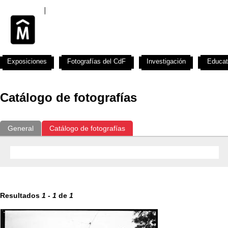
Exposiciones
Fotografías del CdF
Investigación
Educat
Catálogo de fotografías
General
Catálogo de fotografías
Resultados
1
-
1
de
1