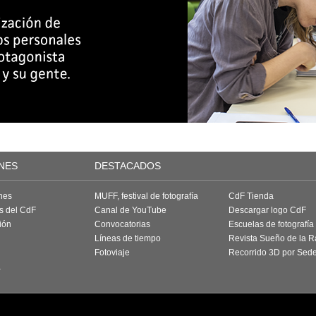
NES
DESTACADOS
nes
MUFF, festival de fotografía
CdF Tienda
as del CdF
Canal de YouTube
Descargar logo CdF
ión
Convocatorias
Escuelas de fotografía
Líneas de tiempo
Revista Sueño de la 
Fotoviaje
Recorrido 3D por Sed
a