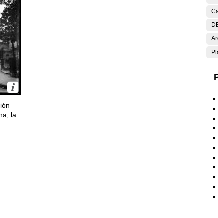
Ca
DE
Ar
Pl
P
ción
ha, la