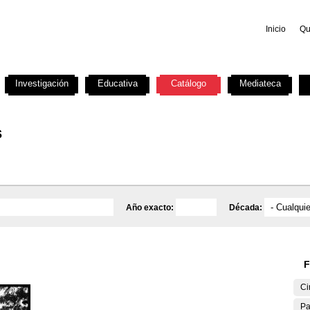
Inicio
Qu
Investigación
Educativa
Catálogo
Mediateca
s
Año exacto:
Década:
F
Ci
Pa