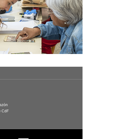
Razón
e CdF