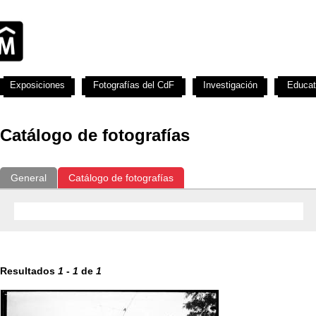
Exposiciones
Fotografías del CdF
Investigación
Educat
Catálogo de fotografías
General
Catálogo de fotografías
Resultados
1
-
1
de
1