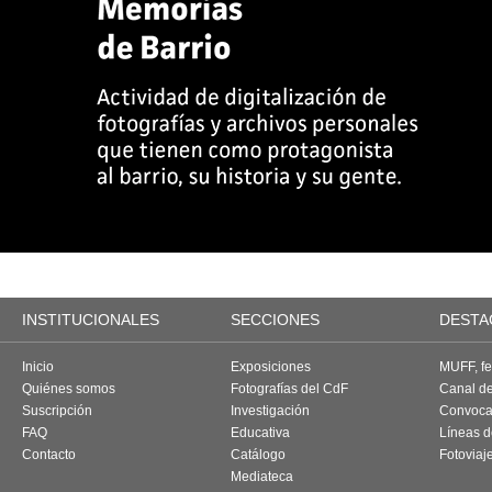
INSTITUCIONALES
SECCIONES
DESTA
Inicio
Exposiciones
MUFF, fes
Quiénes somos
Fotografías del CdF
Canal d
Suscripción
Investigación
Convoca
FAQ
Educativa
Líneas d
Contacto
Catálogo
Fotoviaj
Mediateca