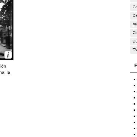
Ca
DE
Ar
Ci
Du
T
P
ción
ha, la