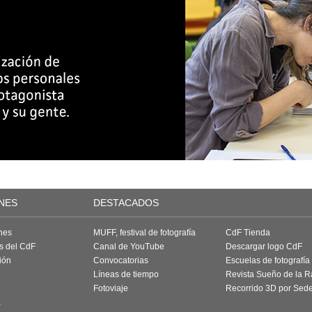
NES
DESTACADOS
nes
MUFF, festival de fotografía
CdF Tienda
as del CdF
Canal de YouTube
Descargar logo CdF
ión
Convocatorias
Escuelas de fotografía
Líneas de tiempo
Revista Sueño de la 
Fotoviaje
Recorrido 3D por Sed
a