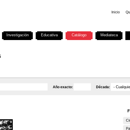
Inicio
Qu
Investigación
Educativa
Catálogo
Mediateca
s
Año exacto:
Década:
F
Ci
Pa