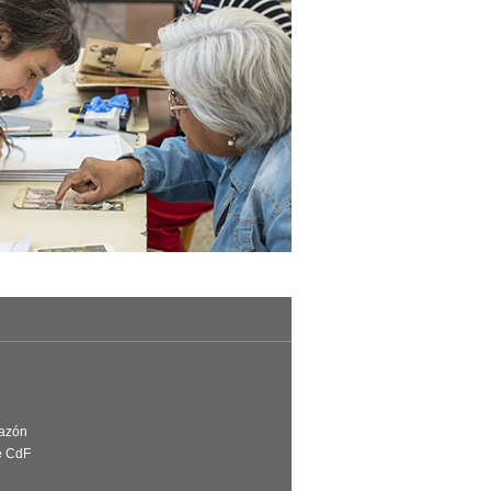
Razón
e CdF