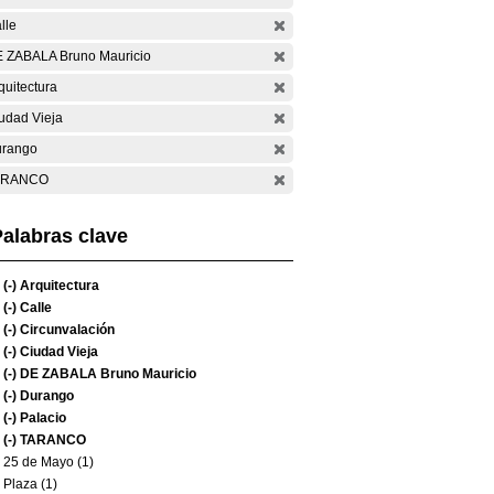
lle
 ZABALA Bruno Mauricio
quitectura
udad Vieja
rango
ARANCO
alabras clave
(-)
Arquitectura
(-)
Calle
(-)
Circunvalación
(-)
Ciudad Vieja
(-)
DE ZABALA Bruno Mauricio
(-)
Durango
(-)
Palacio
(-)
TARANCO
25 de Mayo (1)
Plaza (1)