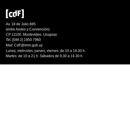
Av. 18 de Julio 885
(entre Andes y Convención)
CP 11100. Montevideo. Uruguay
Tel: [598 2] 1950 7960
Mail:
CdF@imm.gub.uy
Lunes, miércoles, jueves, viernes: de 10 a 19.30 h.
Martes: de 10 a 21 h. Sábados de 9.30 a 14.30 h.