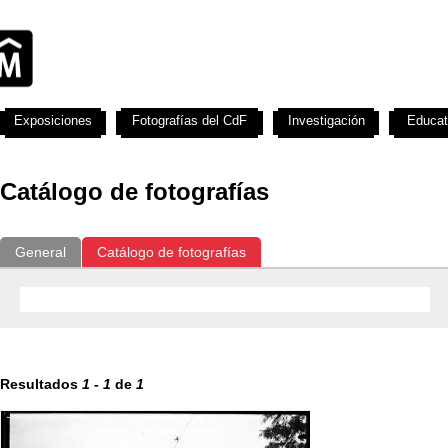
Exposiciones
Fotografías del CdF
Investigación
Educat
Catálogo de fotografías
General
Catálogo de fotografías
Resultados
1
-
1
de
1