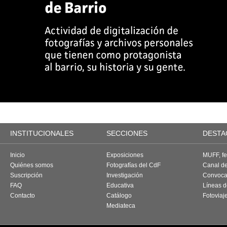
INSTITUCIONALES
SECCIONES
DESTA
Inicio
Exposiciones
MUFF, fes
Quiénes somos
Fotografías del CdF
Canal d
Suscripción
Investigación
Convoca
FAQ
Educativa
Líneas d
Contacto
Catálogo
Fotoviaj
Mediateca