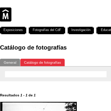
Exposiciones
Fotografías del CdF
Investigación
Educat
Catálogo de fotografías
General
Catálogo de fotografías
Resultados
1
-
1
de
1