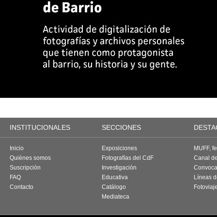
INSTITUCIONALES
SECCIONES
DESTA
Inicio
Exposiciones
MUFF, fes
Quiénes somos
Fotografías del CdF
Canal d
Suscripción
Investigación
Convoca
FAQ
Educativa
Líneas d
Contacto
Catálogo
Fotoviaj
Mediateca