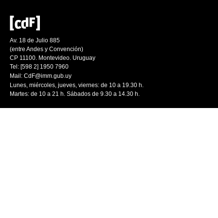
Av. 18 de Julio 885
(entre Andes y Convención)
CP 11100. Montevideo. Uruguay
Tel: [598 2] 1950 7960
Mail:
CdF@imm.gub.uy
Lunes, miércoles, jueves, viernes: de 10 a 19.30 h.
Martes: de 10 a 21 h. Sábados de 9.30 a 14.30 h.