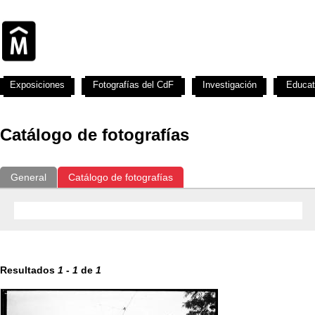
Exposiciones
Fotografías del CdF
Investigación
Educat
Catálogo de fotografías
General
Catálogo de fotografías
Resultados
1
-
1
de
1