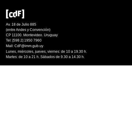
Av. 18 de Julio 885
(entre Andes y Convención)
CP 11100. Montevideo. Uruguay
Tel: [598 2] 1950 7960
Mail:
CdF@imm.gub.uy
Lunes, miércoles, jueves, viernes: de 10 a 19.30 h.
Martes: de 10 a 21 h. Sábados de 9.30 a 14.30 h.