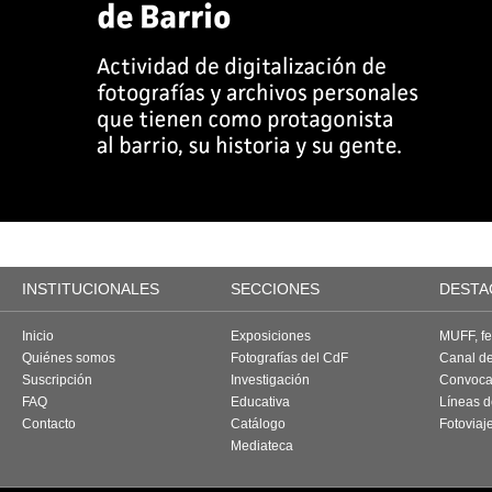
INSTITUCIONALES
SECCIONES
DESTA
Inicio
Exposiciones
MUFF, fes
Quiénes somos
Fotografías del CdF
Canal d
Suscripción
Investigación
Convoca
FAQ
Educativa
Líneas d
Contacto
Catálogo
Fotoviaj
Mediateca