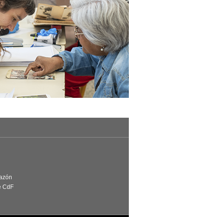
Razón
e CdF