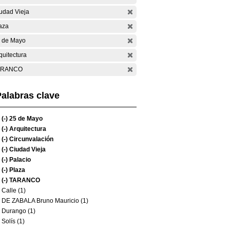
udad Vieja
aza
 de Mayo
quitectura
ARANCO
alabras clave
(-)
25 de Mayo
(-)
Arquitectura
(-)
Circunvalación
(-)
Ciudad Vieja
(-)
Palacio
(-)
Plaza
(-)
TARANCO
Calle (1)
DE ZABALA Bruno Mauricio (1)
Durango (1)
Solís (1)