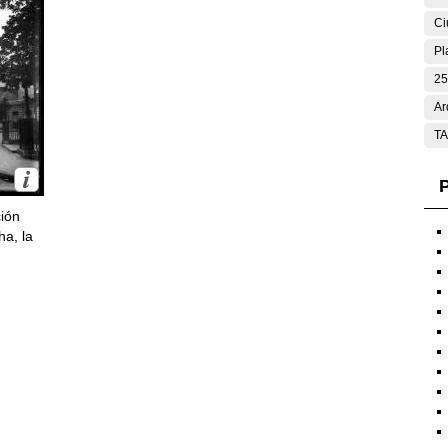
Ci
Pl
25
Ar
T
P
ción
ha, la