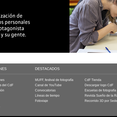
NES
DESTACADOS
nes
MUFF, festival de fotografía
CdF Tienda
as del CdF
Canal de YouTube
Descargar logo CdF
ión
Convocatorias
Escuelas de fotografía
Líneas de tiempo
Revista Sueño de la 
Fotoviaje
Recorrido 3D por Sed
a