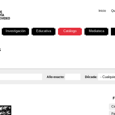
Inicio
Qu
Investigación
Educativa
Catálogo
Mediateca
s
Año exacto:
Década:
F
Ci
Pa