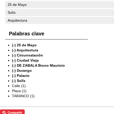
25 de Mayo
Solís
Arquitectura
Palabras clave
(-)
25 de Mayo
(-)
Arquitectura
(-)
Circunvalación
(-)
Ciudad Vieja
(-)
DE ZABALA Bruno Mauricio
(-)
Durango
(-)
Palacio
(-)
Solís
Calle (1)
Plaza (1)
TARANCO (1)
Exposiciones
Investigación
Fotografías del CdF
Mediateca
Educativa
Catálogo