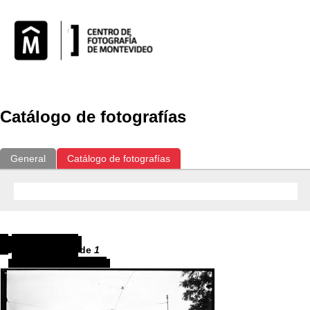
Catálogo de fotografías
General
Catálogo de fotografías
Resultados
1
-
1
de
1