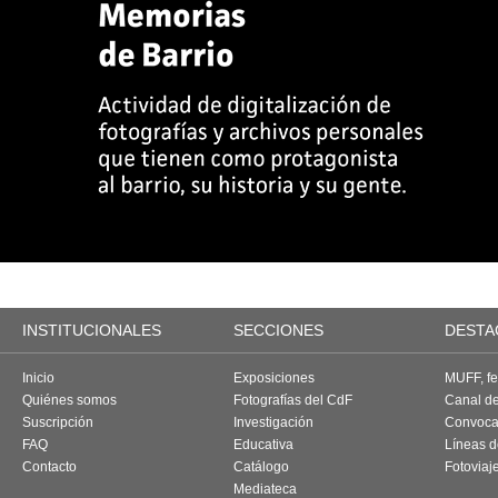
INSTITUCIONALES
SECCIONES
DESTA
Inicio
Exposiciones
MUFF, fes
Quiénes somos
Fotografías del CdF
Canal d
Suscripción
Investigación
Convoca
FAQ
Educativa
Líneas d
Contacto
Catálogo
Fotoviaj
Mediateca