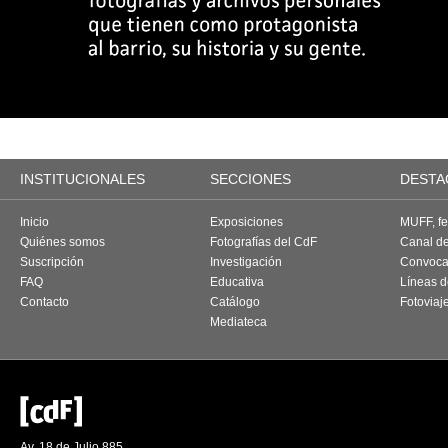
INSTITUCIONALES
SECCIONES
DESTA
Inicio
Exposiciones
MUFF, fes
Quiénes somos
Fotografías del CdF
Canal d
Suscripción
Investigación
Convoca
FAQ
Educativa
Líneas d
Contacto
Catálogo
Fotoviaj
Mediateca
Av. 18 de Julio 885