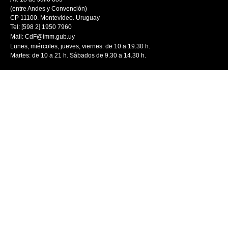
(entre Andes y Convención)
CP 11100. Montevideo. Uruguay
Tel: [598 2] 1950 7960
Mail:
CdF@imm.gub.uy
Lunes, miércoles, jueves, viernes: de 10 a 19.30 h.
Martes: de 10 a 21 h. Sábados de 9.30 a 14.30 h.