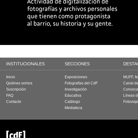
INSTITUCIONALES
SECCIONES
DESTA
Inicio
Exposiciones
MUFF, fes
Quiénes somos
Fotografías del CdF
Canal d
Suscripción
Investigación
Convoca
FAQ
Educativa
Líneas d
Contacto
Catálogo
Fotoviaj
Mediateca