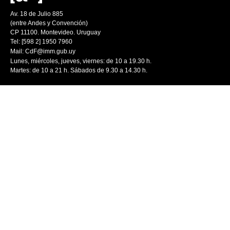
Av. 18 de Julio 885
(entre Andes y Convención)
CP 11100. Montevideo. Uruguay
Tel: [598 2] 1950 7960
Mail:
CdF@imm.gub.uy
Lunes, miércoles, jueves, viernes: de 10 a 19.30 h.
Martes: de 10 a 21 h. Sábados de 9.30 a 14.30 h.