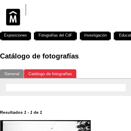
Exposiciones
Fotografías del CdF
Investigación
Educat
Catálogo de fotografías
General
Catálogo de fotografías
Resultados
1
-
1
de
1